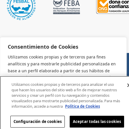
Consentimiento de Cookies
Utilizamos cookies propias y de terceros para fines
analíticos y para mostrarle publicidad personalizada en
AVISO LEGAL Y CONDICIONES DE USO
base a un perfil elaborado a partir de sus hábitos de
navegación (por ejemplo, páginas visitadas). Para más
información consulte la política de cookies. Puede
Utilizamos cookies propias y de terceros para analizar el uso
que hacen los usuarios del sitio web a fin de mejorar nuestros
aceptar todas las cookies pulsando el botón "Aceptar" o
servicios y crear un perfil con tu navegación y contenidos
configurarlas o rechazar su uso pulsando el botón
visualizados para mostrarte publicidad personalizada. Para más
"Configurar".
información, accede a nuestra
Política de Cookies
Configuración
Aceptar
Configuración de cookies
Aceptar todas las cookies