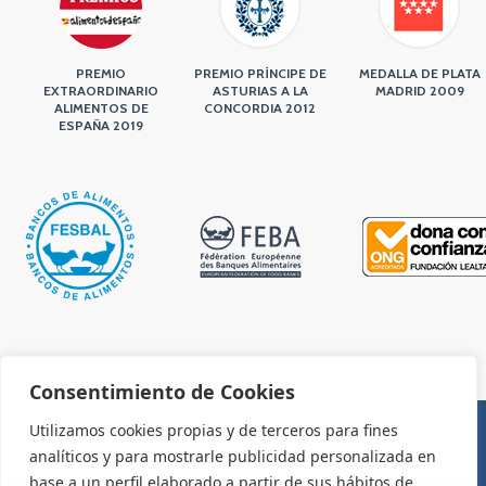
PREMIO
PREMIO PRÍNCIPE DE
MEDALLA DE PLATA
EXTRAORDINARIO
ASTURIAS A LA
MADRID 2009
ALIMENTOS DE
CONCORDIA 2012
ESPAÑA 2019
Consentimiento de Cookies
Utilizamos cookies propias y de terceros para fines
analíticos y para mostrarle publicidad personalizada en
AVISO LEGAL Y CONDICIONES DE USO
base a un perfil elaborado a partir de sus hábitos de