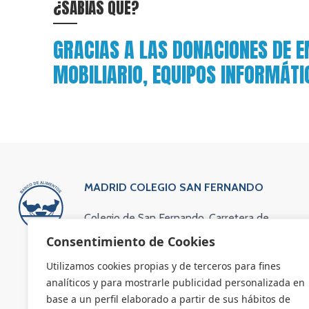
¿SABÍAS QUÉ?
GRACIAS A LAS DONACIONES DE 
MOBILIARIO, EQUIPOS INFORMÁT
MADRID COLEGIO SAN FERNANDO
Colegio de San Fernando. Carretera de
Colmenar Viejo Kilómetro 13,600
Consentimiento de Cookies
(vía de servicio). 28049 Madrid
Utilizamos cookies propias y de terceros para fines
Teléfono: 91 734 63 83
analíticos y para mostrarle publicidad personalizada en
Email: administracion@bamadrid.org
base a un perfil elaborado a partir de sus hábitos de