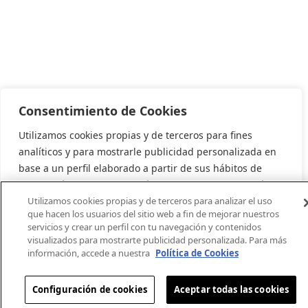
Consentimiento de Cookies
Utilizamos cookies propias y de terceros para fines
analíticos y para mostrarle publicidad personalizada en
base a un perfil elaborado a partir de sus hábitos de
navegación (por ejemplo, páginas visitadas). Para más
información consulte la política de cookies. Puede
Utilizamos cookies propias y de terceros para analizar el uso
que hacen los usuarios del sitio web a fin de mejorar nuestros
aceptar todas las cookies pulsando el botón "Aceptar" o
servicios y crear un perfil con tu navegación y contenidos
configurarlas o rechazar su uso pulsando el botón
visualizados para mostrarte publicidad personalizada. Para más
"Configurar".
información, accede a nuestra
Política de Cookies
Configuración
Aceptar
Configuración de cookies
Aceptar todas las cookies