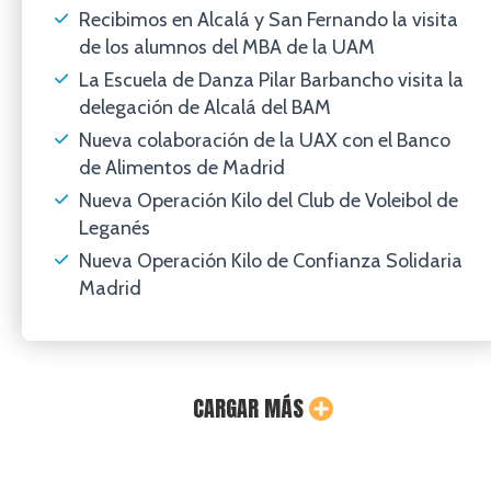
Recibimos en Alcalá y San Fernando la visita
de los alumnos del MBA de la UAM
La Escuela de Danza Pilar Barbancho visita la
delegación de Alcalá del BAM
Nueva colaboración de la UAX con el Banco
de Alimentos de Madrid
Nueva Operación Kilo del Club de Voleibol de
Leganés
Nueva Operación Kilo de Confianza Solidaria
Madrid
DICIEMBRE 2025
DICIEMBRE 2025
NOVIEMBRE 2025
OCTUBRE 2025
AGOSTO 2025
JULIO 2025
JUNIO DE 2025
MAYO DE 2025
ABRIL DE 2025
MARZO DE 2025
FEBRERO 2025
DICIEMBRE 2024
JULIO 2024
ABRIL 2024
DICIEMBRE 2023
NOVIEMBRE 2023
CARGAR MÁS