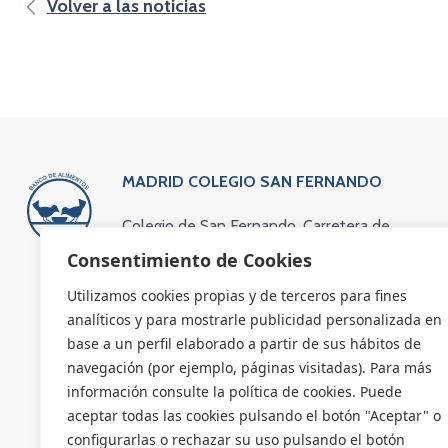
Volver a las noticias
MADRID COLEGIO SAN FERNANDO
Colegio de San Fernando. Carretera de
Colmenar Viejo Kilómetro 13,600
Consentimiento de Cookies
(vía de servicio). 28049 Madrid
Utilizamos cookies propias y de terceros para fines
Teléfono: 91 734 63 83
analíticos y para mostrarle publicidad personalizada en
Email: administracion@bamadrid.org
base a un perfil elaborado a partir de sus hábitos de
navegación (por ejemplo, páginas visitadas). Para más
información consulte la política de cookies. Puede
aceptar todas las cookies pulsando el botón "Aceptar" o
configurarlas o rechazar su uso pulsando el botón