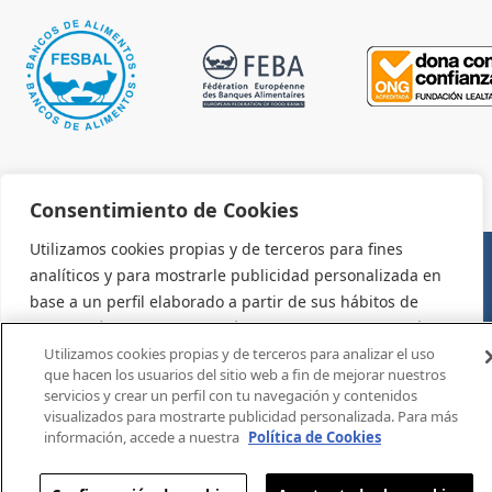
Consentimiento de Cookies
Utilizamos cookies propias y de terceros para fines
analíticos y para mostrarle publicidad personalizada en
AVISO LEGAL Y CONDICIONES DE USO
base a un perfil elaborado a partir de sus hábitos de
navegación (por ejemplo, páginas visitadas). Para más
información consulte la política de cookies. Puede
Utilizamos cookies propias y de terceros para analizar el uso
que hacen los usuarios del sitio web a fin de mejorar nuestros
aceptar todas las cookies pulsando el botón "Aceptar" o
servicios y crear un perfil con tu navegación y contenidos
configurarlas o rechazar su uso pulsando el botón
visualizados para mostrarte publicidad personalizada. Para más
"Configurar".
información, accede a nuestra
Política de Cookies
Configuración
Aceptar