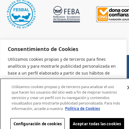
Consentimiento de Cookies
Utilizamos cookies propias y de terceros para fines
analíticos y para mostrarle publicidad personalizada en
AVISO LEGAL Y CONDICIONES DE USO
base a un perfil elaborado a partir de sus hábitos de
navegación (por ejemplo, páginas visitadas). Para más
información consulte la política de cookies. Puede
Utilizamos cookies propias y de terceros para analizar el uso
que hacen los usuarios del sitio web a fin de mejorar nuestros
aceptar todas las cookies pulsando el botón "Aceptar" o
servicios y crear un perfil con tu navegación y contenidos
configurarlas o rechazar su uso pulsando el botón
visualizados para mostrarte publicidad personalizada. Para más
"Configurar".
información, accede a nuestra
Política de Cookies
Configuración
Aceptar
Configuración de cookies
Aceptar todas las cookies