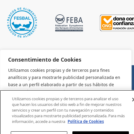
Consentimiento de Cookies
Utilizamos cookies propias y de terceros para fines
analíticos y para mostrarle publicidad personalizada en
AVISO LEGAL Y CONDICIONES DE USO
base a un perfil elaborado a partir de sus hábitos de
navegación (por ejemplo, páginas visitadas). Para más
información consulte la política de cookies. Puede
Utilizamos cookies propias y de terceros para analizar el uso
que hacen los usuarios del sitio web a fin de mejorar nuestros
aceptar todas las cookies pulsando el botón "Aceptar" o
servicios y crear un perfil con tu navegación y contenidos
configurarlas o rechazar su uso pulsando el botón
visualizados para mostrarte publicidad personalizada. Para más
"Configurar".
información, accede a nuestra
Política de Cookies