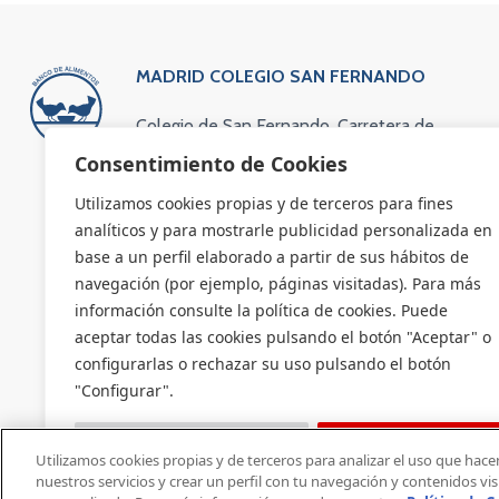
MADRID COLEGIO SAN FERNANDO
Colegio de San Fernando. Carretera de
Colmenar Viejo Kilómetro 13,600
Consentimiento de Cookies
(vía de servicio). 28049 Madrid
Utilizamos cookies propias y de terceros para fines
Teléfono: 91 734 63 83
analíticos y para mostrarle publicidad personalizada en
Email: administracion@bamadrid.org
base a un perfil elaborado a partir de sus hábitos de
navegación (por ejemplo, páginas visitadas). Para más
información consulte la política de cookies. Puede
aceptar todas las cookies pulsando el botón "Aceptar" o
configurarlas o rechazar su uso pulsando el botón
"Configurar".
Configuración
Aceptar
Utilizamos cookies propias y de terceros para analizar el uso que hacen
nuestros servicios y crear un perfil con tu navegación y contenidos vi