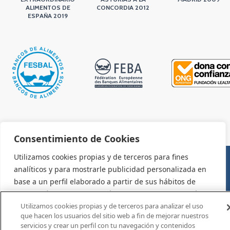
ALIMENTOS DE
CONCORDIA 2012
ESPAÑA 2019
Consentimiento de Cookies
Utilizamos cookies propias y de terceros para fines
analíticos y para mostrarle publicidad personalizada en
AVISO LEGAL Y CONDICIONES DE USO
base a un perfil elaborado a partir de sus hábitos de
navegación (por ejemplo, páginas visitadas). Para más
información consulte la política de cookies. Puede
Utilizamos cookies propias y de terceros para analizar el uso
que hacen los usuarios del sitio web a fin de mejorar nuestros
aceptar todas las cookies pulsando el botón "Aceptar" o
servicios y crear un perfil con tu navegación y contenidos