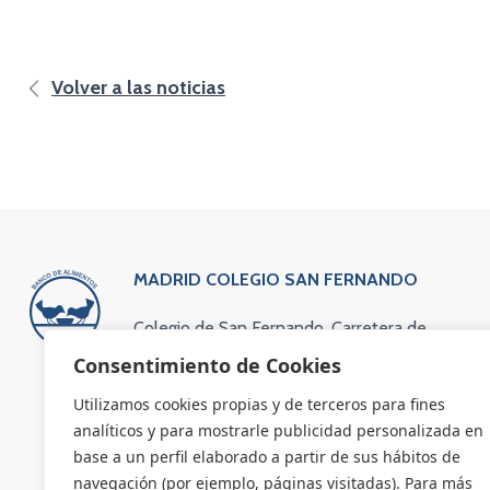
Volver a las noticias
MADRID COLEGIO SAN FERNANDO
Colegio de San Fernando. Carretera de
Colmenar Viejo Kilómetro 13,600
Consentimiento de Cookies
(vía de servicio). 28049 Madrid
Utilizamos cookies propias y de terceros para fines
Teléfono: 91 734 63 83
analíticos y para mostrarle publicidad personalizada en
Email: administracion@bamadrid.org
base a un perfil elaborado a partir de sus hábitos de
navegación (por ejemplo, páginas visitadas). Para más