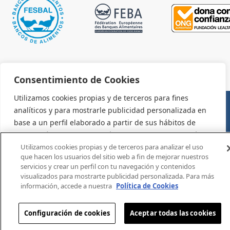
Consentimiento de Cookies
Utilizamos cookies propias y de terceros para fines
analíticos y para mostrarle publicidad personalizada en
AVISO LEGAL Y CONDICIONES DE USO
base a un perfil elaborado a partir de sus hábitos de
navegación (por ejemplo, páginas visitadas). Para más
información consulte la política de cookies. Puede
Utilizamos cookies propias y de terceros para analizar el uso
que hacen los usuarios del sitio web a fin de mejorar nuestros
aceptar todas las cookies pulsando el botón "Aceptar" o
servicios y crear un perfil con tu navegación y contenidos
configurarlas o rechazar su uso pulsando el botón
visualizados para mostrarte publicidad personalizada. Para más
"Configurar".
información, accede a nuestra
Política de Cookies
Configuración
Aceptar
Configuración de cookies
Aceptar todas las cookies