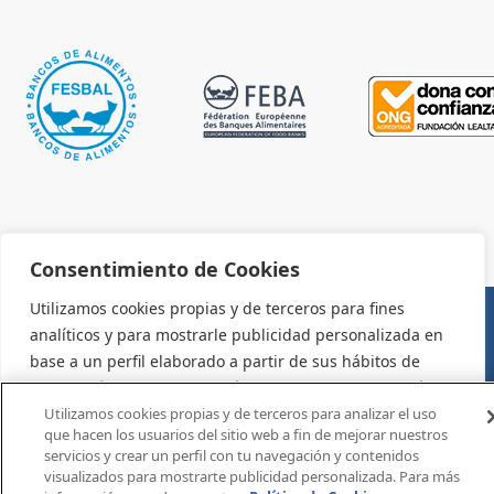
Consentimiento de Cookies
Utilizamos cookies propias y de terceros para fines
analíticos y para mostrarle publicidad personalizada en
AVISO LEGAL Y CONDICIONES DE USO
base a un perfil elaborado a partir de sus hábitos de
navegación (por ejemplo, páginas visitadas). Para más
información consulte la política de cookies. Puede
Utilizamos cookies propias y de terceros para analizar el uso
que hacen los usuarios del sitio web a fin de mejorar nuestros
aceptar todas las cookies pulsando el botón "Aceptar" o
servicios y crear un perfil con tu navegación y contenidos
configurarlas o rechazar su uso pulsando el botón
visualizados para mostrarte publicidad personalizada. Para más
"Configurar".