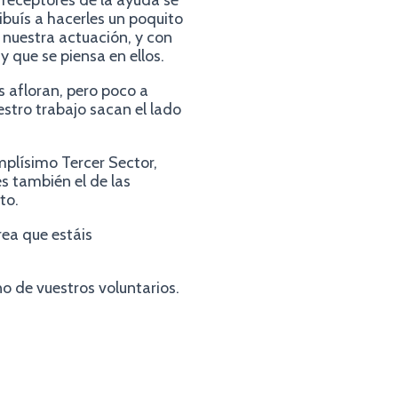
receptores de la ayuda se
ibuís a hacerles un poquito
n nuestra actuación, y con
 que se piensa en ellos.
s afloran, pero poco a
stro trabajo sacan el lado
amplísimo Tercer Sector,
es también el de las
to.
ea que estáis
o de vuestros voluntarios.