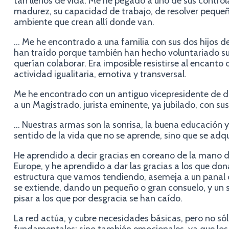
tan llenos de vida. Me he pegado a uno de sus contro
madurez, su capacidad de trabajo, de resolver pequeñ
ambiente que crean allí donde van.
… Me he encontrado a una familia con sus dos hijos de
han traído porque también han hecho voluntariado 
querían colaborar. Era imposible resistirse al encanto 
actividad igualitaria, emotiva y transversal.
Me he encontrado con un antiguo vicepresidente de di
a un Magistrado, jurista eminente, ya jubilado, con sus
… Nuestras armas son la sonrisa, la buena educación y
sentido de la vida que no se aprende, sino que se adqu
He aprendido a decir gracias en coreano de la mano 
Europe, y he aprendido a dar las gracias a los que don
estructura que vamos tendiendo, asemeja a un panal 
se extiende, dando un pequeño o gran consuelo, y un
pisar a los que por desgracia se han caído.
La red actúa, y cubre necesidades básicas, pero no sól