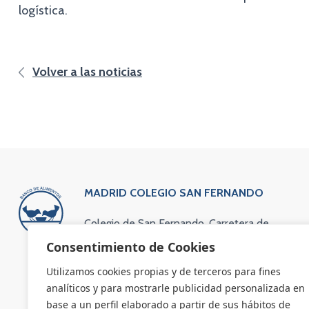
logística.
Volver a las noticias
MADRID COLEGIO SAN FERNANDO
Colegio de San Fernando. Carretera de
Colmenar Viejo Kilómetro 13,600
Consentimiento de Cookies
(vía de servicio). 28049 Madrid
Utilizamos cookies propias y de terceros para fines
Teléfono: 91 734 63 83
analíticos y para mostrarle publicidad personalizada en
Email: administracion@bamadrid.org
base a un perfil elaborado a partir de sus hábitos de